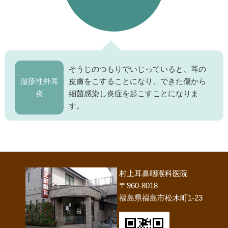
そうじのつもりでいじっていると、耳の
湿疹性外耳
皮膚をこすることになり、できた傷から
炎
細菌感染し炎症を起こすことになりま
す。
村上耳鼻咽喉科医院
〒960-8018
福島県福島市松木町1-23